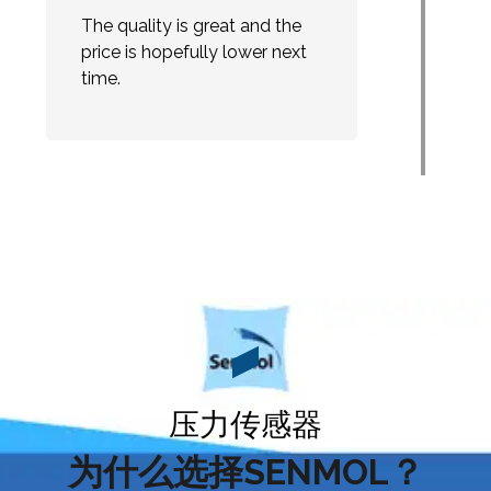
The quality is great and the
price is hopefully lower next
time.
压力传感器
为什么选择SENMOL？