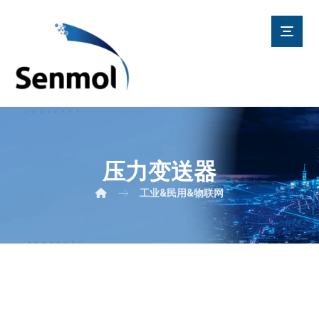
压力变送器
工业&民用&物联网