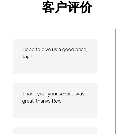
客户评价
Hope to give us a good price,
Jaja!
Thank you, your service was
great, thanks Rex.