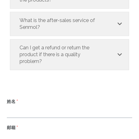
What is the after-sales service of
Senmol?
Can I get a refund or return the
product if there is a quality
problem?
姓名
*
邮箱
*