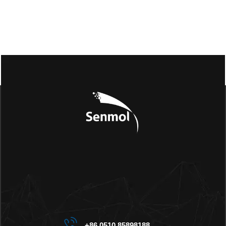
+86 0510 85898188