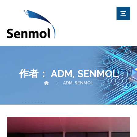
作者：
ADM, SENMOL
ADM, SENMOL