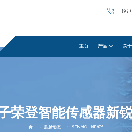
+86 
主页
产品
关于
子荣登智能传感器新锐企
胜脉动态
SENMOL NEWS