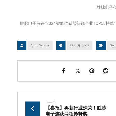
胜脉电子创始人许伟
胜脉电子获评“2024智能传感器新锐企业TOP50
Adm, Senmol
22 11 月, 2024
Sen
上一个
【喜报】再获行业殊荣！胜脉
电子连获两项铃轩奖