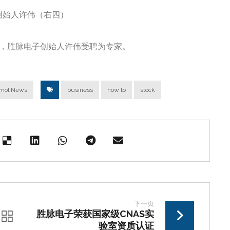
（右四）
榜单”，胜脉电子创始人许伟受聘为专家。
mol News
business
how to
stock
下一页
胜脉电子荣获国家级CNAS实
验室资质认证